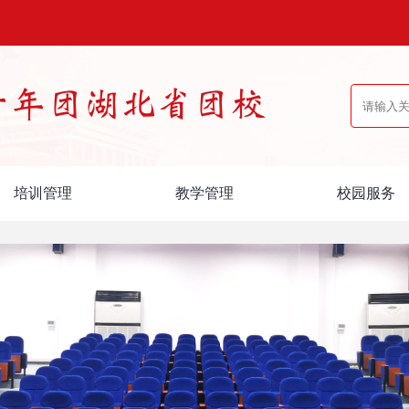
培训管理
教学管理
校园服务