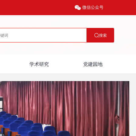
微信公众号
搜索
学术研究
党建园地