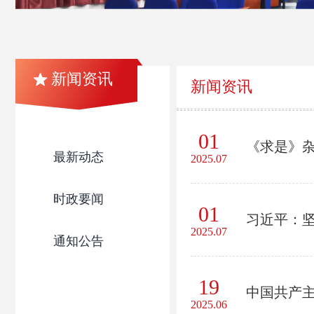
新闻资讯
新闻资讯
01
《求是》
最新动态
2025.07
时政要闻
01
习近平：
2025.07
通知公告
19
中国共产主
2025.06