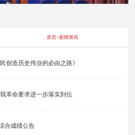
首页
>
新闻资讯
人民创造历史伟业的必由之路》
自我革命要求进一步落实到位
员综合成绩公告