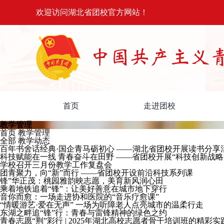
欢迎访问湖北省团校官方网站！
首页
走进团校
教学管理
首页
教学管理
全部
教学动态
百年书舍话经典·国企青马砺初心 ——湖北省团校开展读书分享
科技赋能在一线 青春奋斗在田野 ——省团校开展“科技创新战
学校召开三月份教学工作复盘会
团青聚力，向“新”而行 ——省团校开设前沿科技系列课
锋”华正茂：桃园雅韵映志愿，美育新风润心田
乘着地铁追着“锋”：让美好善意在城市地下穿行
音你而愈：一场走进协和医院的“音乐疗愈课”
“情暖游艺·爱在无声” 一场为听障老人点亮城市的温柔行走
东湖之畔追“锋”行：青春与雷锋精神的绿色之约
青春志愿“荆”彩行 | 2025年湖北高校志愿者骨干培训班的精彩