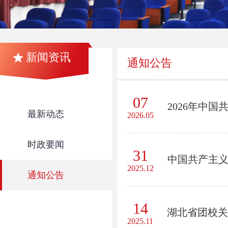
新闻资讯
通知公告
07
2026年中
最新动态
2026.05
时政要闻
31
中国共产主义
2025.12
通知公告
14
湖北省团校关
2025.11