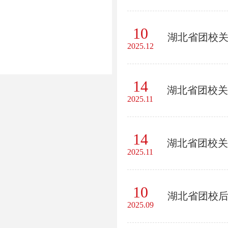
10
湖北省团校关
2025.12
14
湖北省团校关
2025.11
14
湖北省团校关
2025.11
10
湖北省团校
2025.09