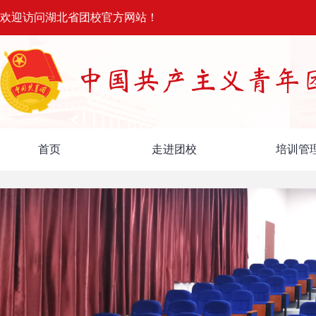
欢迎访问湖北省团校官方网站！
首页
走进团校
培训管