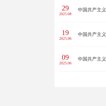
29
中国共产主义
2025.08
19
中国共产主义
2025.06
09
中国共产主义
2025.06