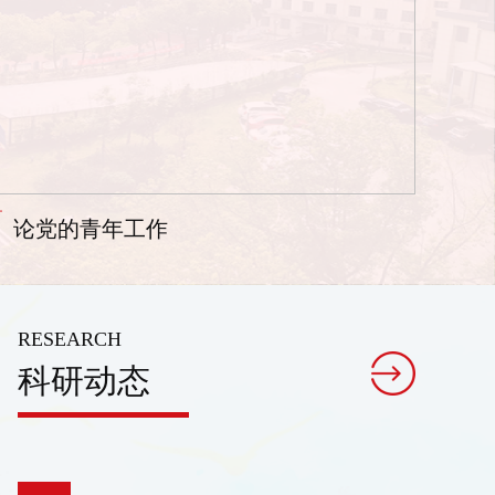
党的二十大
党
RESEARCH
科研动态