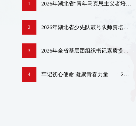
2026年湖北省“青年马克思主义者培养工程”国企班、农村班在省团校举办
1
2026年湖北省少先队鼓号队师资培训班举办
2
2026年全省基层团组织书记素质提升班开展“读书赋能·青春启航”主题读书会活动
3
牢记初心使命 凝聚青春力量 ——2026年湖北省基层团组织书记素质提升班学员临时党支部开展党员集体过“政治生日”活动
4