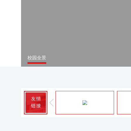
校园全景
友情
链接