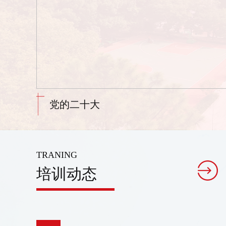
党史学习教育
TRANING
培训动态