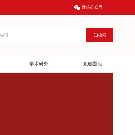
微信公众号
搜索
学术研究
党建园地