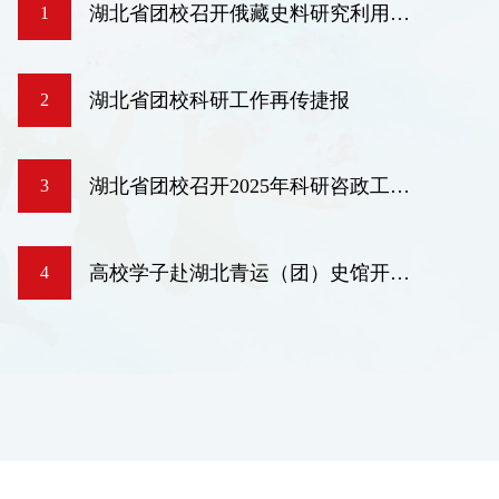
湖北省团校召开俄藏史料研究利用交流会
1
湖北省团校科研工作再传捷报
2
湖北省团校召开2025年科研咨政工作推进会
3
高校学子赴湖北青运（团）史馆开展主题团日活动 赓续百年青春使命
4