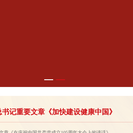
总书记重要文章《加快建设健康中国》
文章《在庆祝中国共产党成立105周年大会上的讲话》