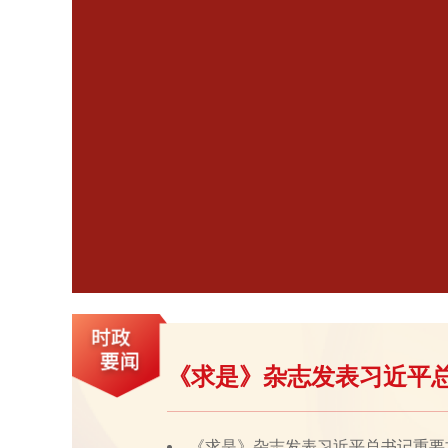
《求是》杂志发表习近平
《求是》杂志发表习近平总书记重要